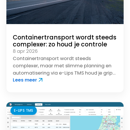
Containertransport wordt steeds
complexer: zo houd je controle
8 apr 2026
Containertransport wordt steeds
complexer, maar met slimme planning en
automatisering via e-Lips TMS houd je grip
Lees meer
op ritten, tijdsloten en communicatie.
E-LIPS TMS