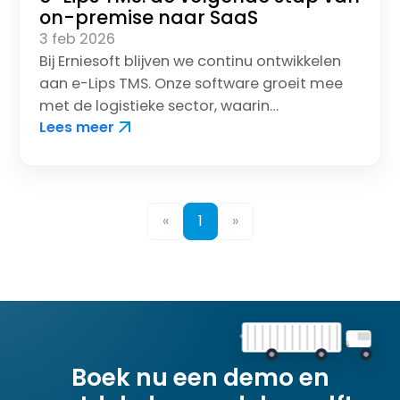
on-premise naar SaaS
3 feb 2026
Bij Erniesoft blijven we continu ontwikkelen
aan e-Lips TMS. Onze software groeit mee
met de logistieke sector, waarin
Lees meer
digitalisering en flexibiliteit steeds
belangrijker worden.
«
1
»
Boek nu een demo en