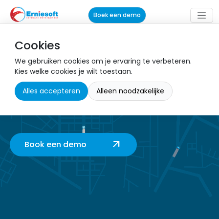
Boek een demo
Cookies
Laatste nieuws over
We gebruiken cookies om je ervaring te verbeteren.
Erniesoft
Kies welke cookies je wilt toestaan.
Alles accepteren
Alleen noodzakelijke
Blijf op de hoogte van de nieuwste ontwikkelingen,
innovaties en updates van Erniesoft
arrow_outward
Book een demo