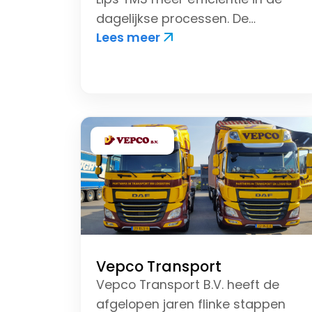
dagelijkse processen. De
Lees meer
administratieve lasten zijn
verminderd, waardoor er meer
focus ligt op de kernactiviteiten.
Dagelijks merkt BTC Transport de
voordelen en ziet Erniesoft als een
strategische partner om voorop
te blijven lopen in de
zeecontainerlogistiek.
Vepco Transport
Vepco Transport B.V. heeft de
afgelopen jaren flinke stappen