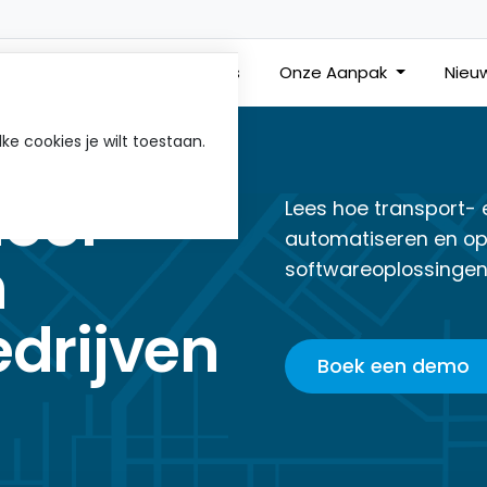
Branches
Klantcases
Onze Aanpak
Nieu
ke cookies je wilt toestaan.
door
Lees hoe transport- 
automatiseren en op
n
softwareoplossingen
edrijven
Boek een demo