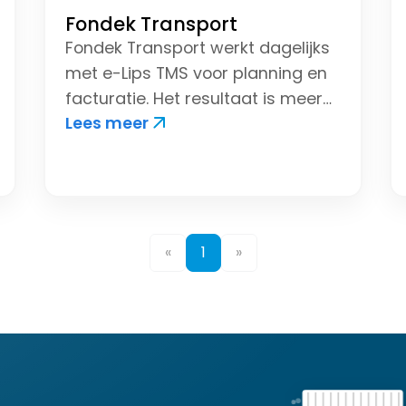
Fondek Transport
Fondek Transport
werkt dagelijks
met e-Lips TMS voor planning en
facturatie. Het resultaat is meer
Lees meer
overzicht, minder handmatig werk
en een flinke tijdsbesparing. Door
slimme automatisering plant
Fondek Transport sneller,
factureert eenvoudiger en houdt
grip op de dagelijkse operatie.
«
1
»