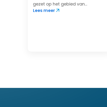
gezet op het gebied van
Lees meer
automatiseren en digitaliseren
met e-Lips TMS van Erniesoft.