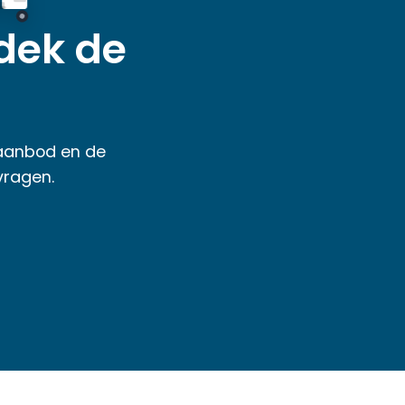
dek de
 aanbod en de
vragen.