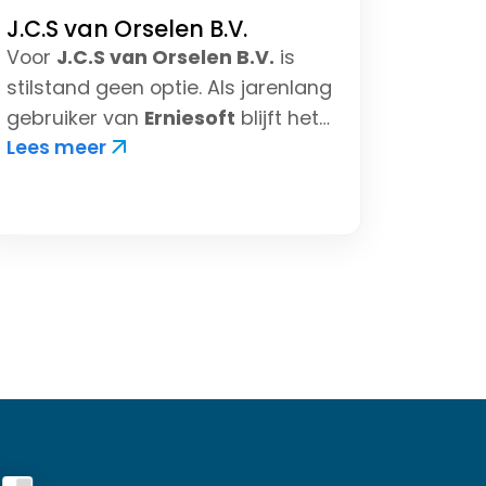
J.C.S van Orselen B.V.
Voor
J.C.S van Orselen B.V.
is
stilstand geen optie. Als jarenlang
gebruiker van
Erniesoft
blijft het
Lees meer
bedrijf continu investeren in
verdere automatisering en
slimme integraties.