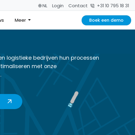
🌐 NL
Login
Contact
+31 10 795 18 31
ws
Meer
Boek een demo
en logistieke bedrijven hun processen
timaliseren met onze
.