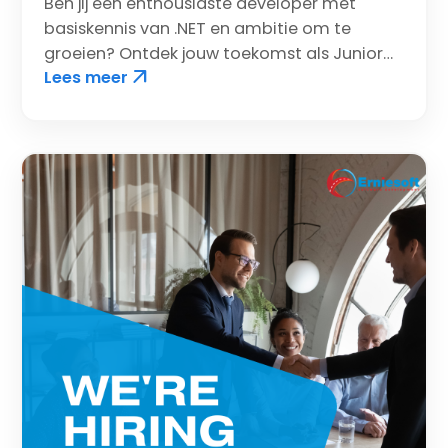
Ben jij een enthousiaste developer met
basiskennis van .NET en ambitie om te
groeien? Ontdek jouw toekomst als Junior
arrow_outward
Lees meer
.NET Developer bij Erniesoft!