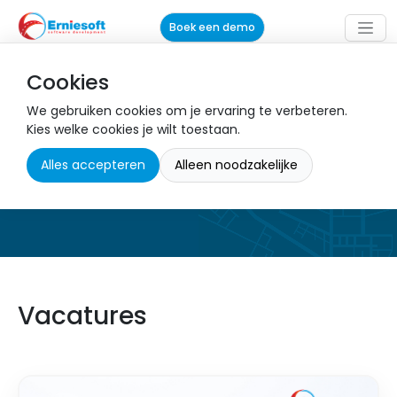
Boek een demo
Cookies
Werken bij Erniesoft
We gebruiken cookies om je ervaring te verbeteren.
Kies welke cookies je wilt toestaan.
Bekijk onze vacatures om als .Net
Alles accepteren
Alleen noodzakelijke
developer of sales ons team te
versterken bij Erniesoft!
Vacatures