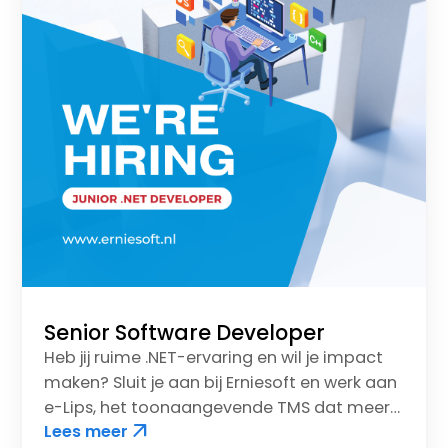
Senior Software Developer
Heb jij ruime .NET-ervaring en wil je impact
maken? Sluit je aan bij Erniesoft en werk aan
e-Lips, het toonaangevende TMS dat meer
arrow_outward
Lees meer
dan 100 logistieke dienstverleners in Europa