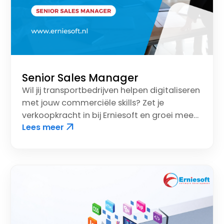
Senior Sales Manager
Wil jij transportbedrijven helpen digitaliseren
met jouw commerciële skills? Zet je
verkoopkracht in bij Erniesoft en groei mee
arrow_outward
Lees meer
in een innovatieve sector!